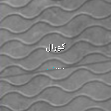
کورال
خانه
»
کورال