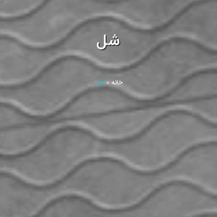
شل
خانه
»
شل